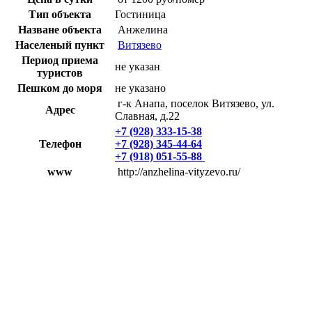
Тип объекта
Гостиница
Назване объекта
Анжелина
Населеный пункт
Витязево
Период приема
не указан
туристов
Пешком до моря
не указано
г-к Анапа, поселок Витязево, ул.
Адрес
Славная, д.22
+7 (928) 333-15-38
Телефон
+7 (928) 345-44-64
+7 (918) 051-55-88
www
http://anzhelina-vityzevo.ru/