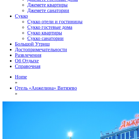
Джемете квартиры
Джемете санатории
Сукко
Сукко отели и гостиницы
Сукко гостевые дома
Сукко квартиры
Сукко санатории
Большой Утриш
Достопримечательности
Развлечения
Об Отдыхе
Справочная
Home
»
Отель «Анжелина» Витязево
»