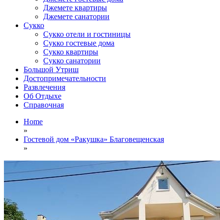
Джемете квартиры
Джемете санатории
Сукко
Сукко отели и гостиницы
Сукко гостевые дома
Сукко квартиры
Сукко санатории
Большой Утриш
Достопримечательности
Развлечения
Об Отдыхе
Справочная
Home
»
Гостевой дом «Ракушка» Благовещенская
»