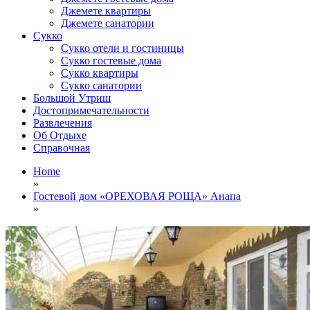
Джемете квартиры
Джемете санатории
Сукко
Сукко отели и гостиницы
Сукко гостевые дома
Сукко квартиры
Сукко санатории
Большой Утриш
Достопримечательности
Развлечения
Об Отдыхе
Справочная
Home
»
Гостевой дом «ОРЕХОВАЯ РОЩА» Анапа
»