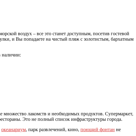
орской воздух – все это станет доступным, посетив гостевой
ки, и Вы попадаете на чистый пляж с золотистым, бархатным
 наличии:
же множество лакомств и необходимых продуктов. Супермаркет,
рестораны. Это не полный список инфраструктуры города.
,
океанариум
, парк развлечений, кино,
поющий фонтан
не