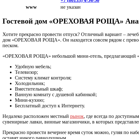
+7 (86133) 4-54-50
www
не указан
Гостевой дом «ОРЕХОВАЯ РОЩА» Ана
Хотите прекрасно провести отпуск? Отличный вариант – лечеб
дом «ОРЕХОВАЯ РОЩА». Он находится совсем рядом с превосх
песком.
«ОРЕХОВАЯ РОЩА» небольшой мини-отель, предлагающий «по
Удобную мебель;
Телевизор;
Систему климат контроля;
Холодильник;
Вместительный шкаф;
Ванную комнату с душевой кабинкой;
Мини-кухню;
Бесплатный доступ к Интернету.
Недалеко расположен местный
рынок
, где всегда по доступн
сувенирные лавки, винные магазинчики, в которых представле
Прекрасно провести вечернее время суток можно, гуляя по на
оставят никого равнодушным.