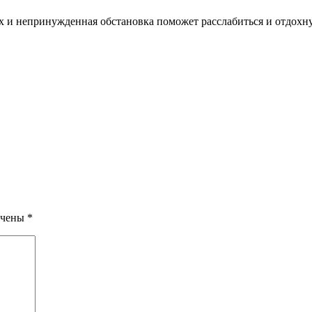
х и непринужденная обстановка поможет расслабиться и отдохну
ечены
*