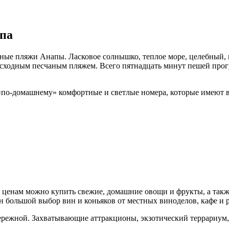
па
ные пляжи Анапы. Ласковое солнышко, теплое море, целебный, м
одным песчаным пляжем. Всего пятнадцать минут пешей прогул
-домашнему» комфортные и светлые номера, которые имеют в
ым ценам можно купить свежие, домашние овощи и фрукты, а так
н большой выбор вин и коньяков от местных виноделов, кафе и 
бережной. Захватывающие аттракционы, экзотический террариум