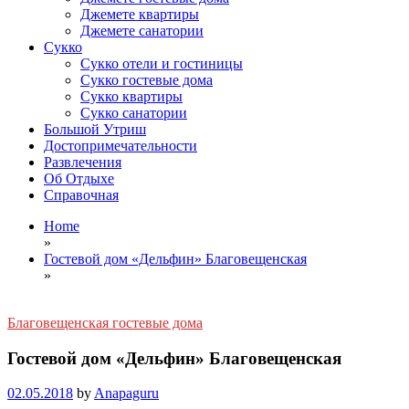
Джемете квартиры
Джемете санатории
Сукко
Сукко отели и гостиницы
Сукко гостевые дома
Сукко квартиры
Сукко санатории
Большой Утриш
Достопримечательности
Развлечения
Об Отдыхе
Справочная
Home
»
Гостевой дом «Дельфин» Благовещенская
»
Благовещенская гостевые дома
Гостевой дом «Дельфин» Благовещенская
02.05.2018
by
Anapaguru