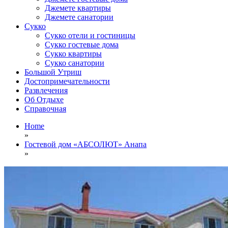
Джемете квартиры
Джемете санатории
Сукко
Сукко отели и гостиницы
Сукко гостевые дома
Сукко квартиры
Сукко санатории
Большой Утриш
Достопримечательности
Развлечения
Об Отдыхе
Справочная
Home
»
Гостевой дом «АБСОЛЮТ» Анапа
»