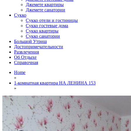
Джемете квартиры
Джемете санатории
Сукко
Сукко отели и гостиницы
Сукко гостевые дома
Сукко квартиры
Сукко санатории
Большой Утриш
Достопримечательности
Развлечения
Об Отдыхе
Справочная
Home
»
1-комнатная квартира НА ЛЕНИНА 153
»