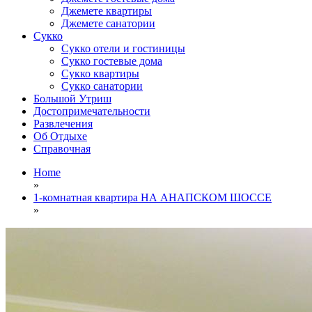
Джемете квартиры
Джемете санатории
Сукко
Сукко отели и гостиницы
Сукко гостевые дома
Сукко квартиры
Сукко санатории
Большой Утриш
Достопримечательности
Развлечения
Об Отдыхе
Справочная
Home
»
1-комнатная квартира НА АНАПСКОМ ШОССЕ
»